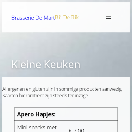
Spring
naar
Brasserie De Mart
Bij De Rik
de
inhoud
Kleine Keuken
Allergenen en gluten zijn in sommige producten aanwezig.
Kaarten hieromtrent zijn steeds ter inzage.
Apero Hapjes:
Mini snacks met
€ 7,00