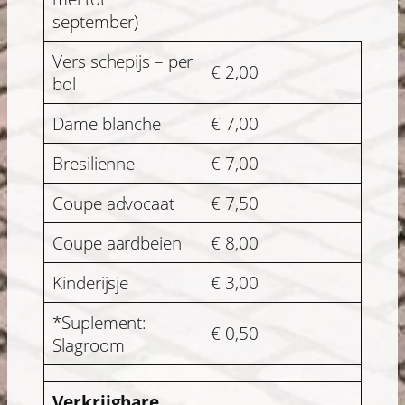
september)
Vers schepijs – per
€ 2,00
bol
Dame blanche
€ 7,00
Bresilienne
€ 7,00
Coupe advocaat
€ 7,50
Coupe aardbeien
€ 8,00
Kinderijsje
€ 3,00
*Suplement:
€ 0,50
Slagroom
Verkrijgbare